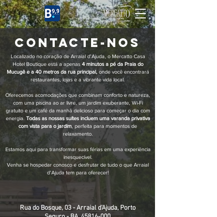
CASA HOTEL
Contacte-nos
Localizado no coração de Arraial d’Ajuda, o Mercatto Casa
Hotel Boutique está a apenas
4 minutos a pé da Praia do
Mucugê e a 40 metros da rua principal,
onde você encontrará
restaurantes, lojas e a vibrante vida local.
Oferecemos acomodações que combinam conforto e natureza,
com uma piscina ao ar livre, um jardim exuberante, Wi-Fi
gratuito e um café da manhã delicioso para começar o dia com
energia.
Todas as nossas suítes incluem uma varanda privativa
com vista para o jardim
, perfeita para momentos de
relaxamento.
Estamos aqui para transformar suas férias em uma experiência
inesquecível.
Venha se hospedar conosco e desfrutar de tudo o que Arraial
d’Ajuda tem para oferecer!
Rua do Bosque, 03 - Arraial d'Ajuda, Porto
Seguro - BA, 45816-000